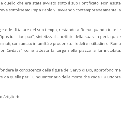
ne quello che era stata avviato sotto il suo Pontificato. Non esiste
e aveva sottolineato Papa Paolo VI avviando contemporaneamente la
logie e le dittature del suo tempo, restando a Roma quando tutte le
Opus iustitiae pax”, sintetizza il sacrificio della sua vita per la pace
minati, consumato in umiltà e prudenza. I fedeli e i cittadini di Roma
 Civitatis” come attesta la targa nella piazza a lui intitolata,
diffondere la conoscenza della figura del Servo di Dio, approfondirne
ire da quelle per il Cinquantenario della morte che cade il 9 Ottobre
 Artiglieri: