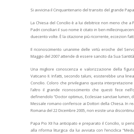
Si avvicina il Cinquantenario del transito del grande Papa
La Chiesa del Concilio è a lui debitrice non meno che a 
Padri conciliari il suo nome è citato in ben millecinquecent
duecento volte. È la citazione più ricorrente, eccezion fatt
Il riconoscimento unanime delle virtù eroiche del Serv
Maggio del 2007 attende di essere sancito da Sua Santit
Una migliore conoscenza e valorizzazione della figura 
Vaticano II. Infatti, secondo taluni, esisterebbe una line
Concilio. Coloro che privilegiano questa interpretazione
l’altro il grande riconoscimento che questi fece nell
definendolo “Doctor optimus, Ecclesiae sanctae lumen, divin
Messale romano conferisce ai Dottori della Chiesa. In re
Romana del 22 Dicembre 2005, non esiste una discontinuit
Papa Pio XII ha anticipato e preparato il Concilio, si pens
alla riforma liturgica da lui avviata con l’enciclica “Medi