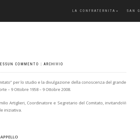
LA CONFRATERNITA
SAN 
ESSUN COMMENTO
|
ARCHIVIO
omitato” per lo studio e la divulgazione della conoscenza del grande
orte – 9 Ottobre 1958 – 9 Ottobre 2008.
milio Artiglieri, Coordinatore e Segretario del Comitato, invitandoVi
 iniziativa.
APPELLO