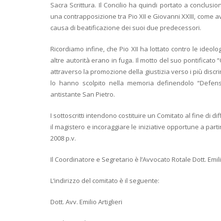
Sacra Scrittura. Il Concilio ha quindi portato a conclusio
una contrapposizione tra Pio XII e Giovanni XXIII, com
causa di beatificazione dei suoi due predecessori.
Ricordiamo infine, che Pio XII ha lottato contro le ideo
altre autorità erano in fuga. Il motto del suo pontificato “
attraverso la promozione della giustizia verso i più discri
lo hanno scolpito nella memoria definendolo “Defensor
antistante San Pietro.
I sottoscritti intendono costituire un Comitato al fine di 
il magistero e incoraggiare le iniziative opportune a part
2008 p.v.
Il Coordinatore e Segretario è l’Avvocato Rotale Dott. Emilio
L’indirizzo del comitato è il seguente:
Dott. Avv. Emilio Artiglieri