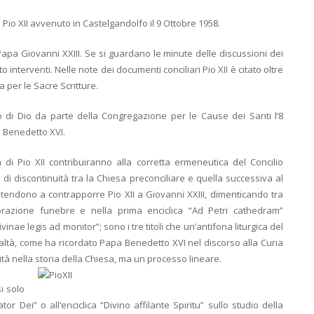
 Pio XII avvenuto in Castelgandolfo il 9 Ottobre 1958.
Papa Giovanni XXIII. Se si guardano le minute delle discussioni dei
o interventi. Nelle note dei documenti conciliari Pio XII è citato oltre
a per le Sacre Scritture.
o di Dio da parte della Congregazione per le Cause dei Santi l’8
à Benedetto XVI.
di Pio XII contribuiranno alla corretta ermeneutica del Concilio
a di discontinuità tra la Chiesa preconciliare e quella successiva al
 tendono a contrapporre Pio XII a Giovanni XXIII, dimenticando tra
’orazione funebre e nella prima enciclica “Ad Petri cathedram”
ae legis ad monitor”; sono i tre titoli che un’antifona liturgica del
altà, come ha ricordato Papa Benedetto XVI nel discorso alla Curia
à nella storia della Chiesa, ma un processo lineare.
i solo
ator Dei” o all’enciclica “Divino affilante Spiritu” sullo studio della