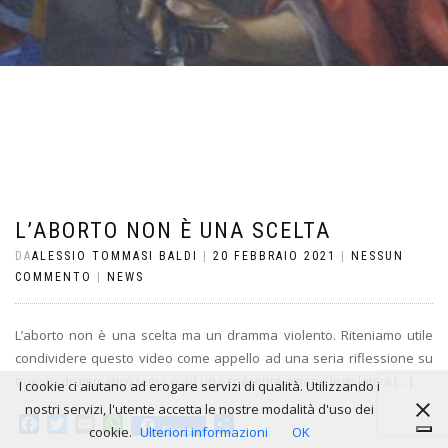
L’ABORTO NON È UNA SCELTA
DA
ALESSIO TOMMASI BALDI
|
20 FEBBRAIO 2021
|
NESSUN
COMMENTO
|
NEWS
L’aborto non è una scelta ma un dramma violento. Riteniamo utile
condividere questo video come appello ad una seria riflessione su
questo drammatico tema e ad una coerente azione legislativa […]
I cookie ci aiutano ad erogare servizi di qualità. Utilizzando i
nostri servizi, l'utente accetta le nostre modalità d'uso dei
Facebook
Twitter
Email
WhatsApp
Condividi
Share
cookie.
Ulteriori informazioni
OK