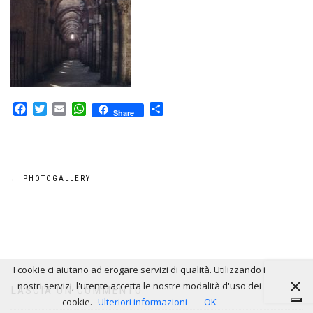
Facebook
Twitter
Email
WhatsApp
Condividi
Share
Navigazione
←
PHOTOGALLERY
articoli
I cookie ci aiutano ad erogare servizi di qualità. Utilizzando i
nostri servizi, l'utente accetta le nostre modalità d'uso dei
LASCIA UN COMMENTO
cookie.
Ulteriori informazioni
OK