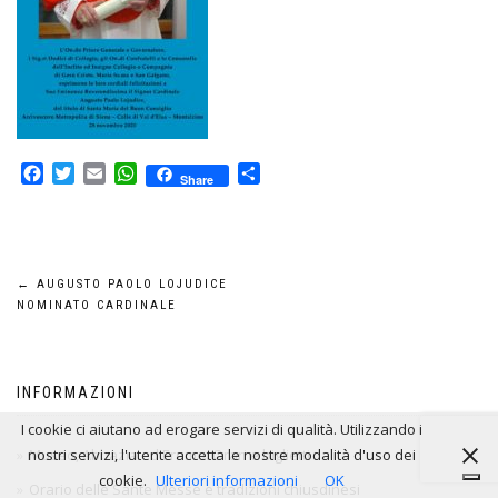
Facebook
Twitter
Email
WhatsApp
Condividi
Share
Navigazione
←
AUGUSTO PAOLO LOJUDICE
NOMINATO CARDINALE
articoli
INFORMAZIONI
I cookie ci aiutano ad erogare servizi di qualità. Utilizzando i
Museo, Abbazia ed Eremo: Orari e biglietti
nostri servizi, l'utente accetta le nostre modalità d'uso dei
cookie.
Ulteriori informazioni
OK
Orario delle Sante Messe e tradizioni chiusdinesi